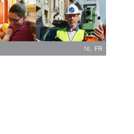
NL
FR