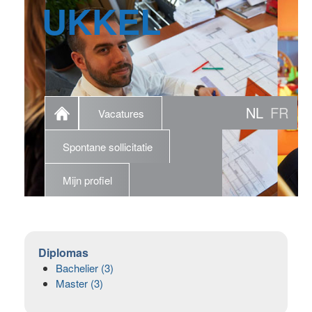
UKKEL
NL
FR
Vacatures
Spontane sollicitatie
Mijn profiel
Diplomas
Bachelier (3)
Master (3)